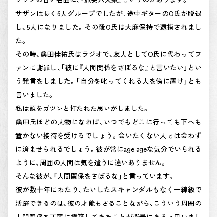
サザンは長く6人グループでしたが、途中ギターのO氏が脱退
し、5人になりました。その後O氏は大麻保持で逮捕されまし
た。
その時、桑田佳祐氏はラジオで、友人としてO氏に代わってフ
ァンに謝罪し、「彼に『人間関係をさぼるな』と言いたい」とい
う発言をしました。「自分を叱ってくれる人を傍に置け」とも
言いました。
私は頭をガツンと打たれた思いがしました。
桑田氏ほどの人物になれば、いつでもどこに行っても下へも
置かない接待を受けるでしょう。会いたくない人とは会わず
に済ませられるでしょう。彼が常にage ageな気分でいられる
ように、周囲の人間は気を遣うに違いありません。
そんな彼が、「人間関係をさぼるな」と言っています。
彼が数十年にわたり、たいしたスキャンダルもなく一線級で
活躍できるのは、彼の才能もさることながら、こういう周囲の
人間関係を丁寧に構築してきたことが背景にあると思いまし