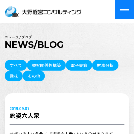
ニュース/ブログ
NEWS/BLOG
すべて
顧客関係性構築
電子書籍
財務分析
趣味
その他
2019.09.07
旅姿六人衆
サザンの古い名曲に、『旅姿六人衆』というのがあります。