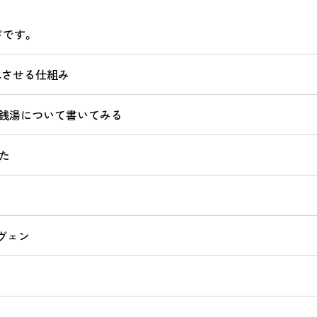
ドです。
れさせる仕組み
う銭湯について書いてみる
た
ヴェン