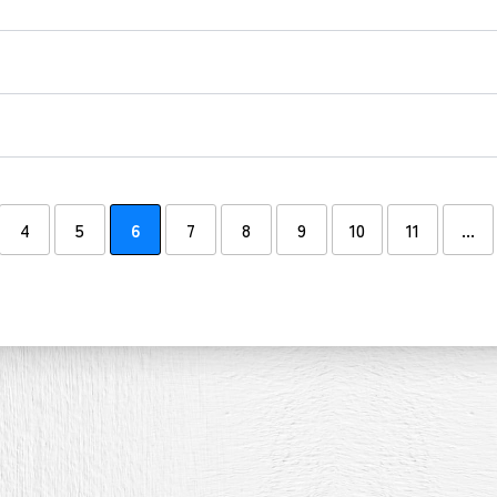
4
5
6
7
8
9
10
11
...