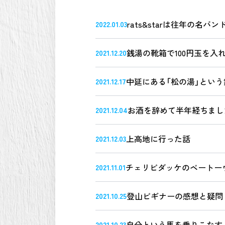
rats&starは往年の名バン
2022.01.03
銭湯の靴箱で100円玉を入
2021.12.20
中延にある「松の湯」とい
2021.12.17
お酒を辞めて半年経ちまし
2021.12.04
上高地に行った話
2021.12.03
チェリビダッケのベートー
2021.11.01
登山ビギナーの感想と疑問
2021.10.25
自分という馬を乗りこなす
2021.10.23