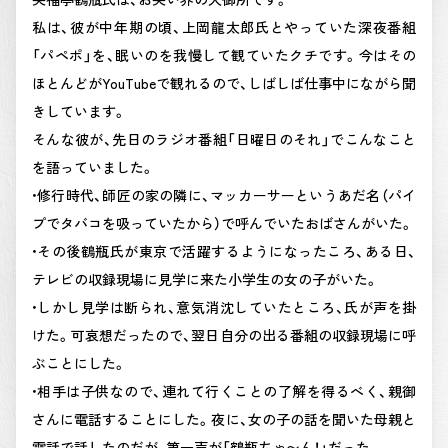
私は、彼が中年期の頃、上岡龍太郎氏とやっていた深夜番組
「パペポ」を、眠いのを我慢して観ていたクチです。今はその
ほとんどがYouTubeで観れるので、しばしば仕事中にながら聞
きしています。
そんな彼が、先日のラジオ番組「日曜日のそれ」でこんなこと
を語っていました。
•修行時代、師匠の家の隣に、マッカーサーというあだ名（パイ
プでタバコを吸っていたから）で呼んでいたおばさんがいた。
•その後鶴瓶氏が東京で活躍するようになったころ、ある日、
テレビの収録現場に見学に来た小学生の女の子がいた。
•しかし見学は断られ、意気消沈していたところ、氏が声を掛
けた。可哀想だったので、翌日自分の出る番組の収録現場に呼
ぶことにした。
•相手は子供なので、連れて行くことの了解を得るべく、親御
さんに電話することにした。夜に、女の子の話を聞いた母親と
電話で話したのだが、第一声が「鶴瓶ちゃ〜ん！」だった。