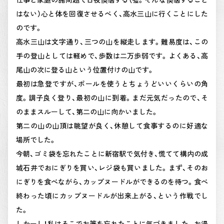
はない）心と体を回復させるべく、高水三山に行くことにした
のです。
高水三山は文字通り、三つの山を縦走します。難易度は、この
手の登山としては軽めで、歩数は二万歩弱です。よくある、高
尾山の次に登る山という位置付けの山です。
最初は急登ですが、ポールを使うとちょうどいいくらいの角
度。調子良く登り、最初の山に到着。まだ元気だったので、そ
のままスルーして、第二の山に向かいました。
第二の山の山頂は眺望が良く、休憩して食事するのに好適な
場所でした。
今朝、ゴミ袋を忘れたことに新宿駅で気付き、慌てて構内の成
城石井でおにぎりを買い、レジ袋も買いました。まず、そのお
にぎりを食べながら、カップヌードルができるのを待つ。食べ
終わった頃にカップヌードルが出来上がる、という作戦でし
た。
しかーし！私はそこでお箸を忘れたことに気づきました。お湯