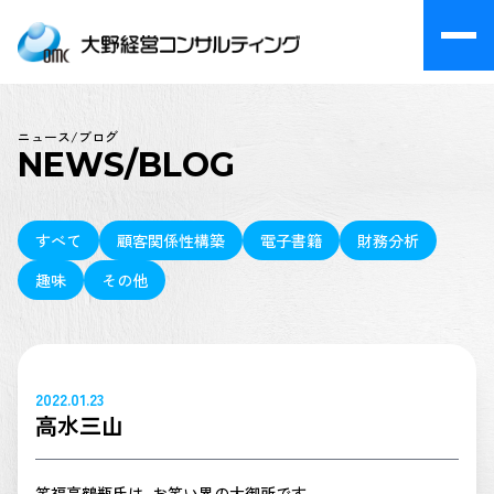
ニュース/ブログ
NEWS/BLOG
すべて
顧客関係性構築
電子書籍
財務分析
趣味
その他
2022.01.23
高水三山
笑福亭鶴瓶氏は、お笑い界の大御所です。