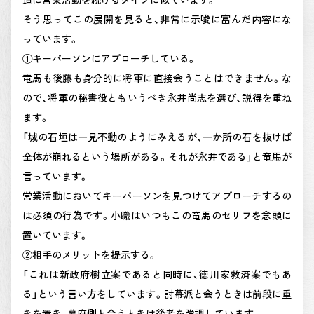
そう思ってこの展開を見ると、非常に示唆に富んだ内容にな
っています。
①キーパーソンにアプローチしている。
竜馬も後藤も身分的に将軍に直接会うことはできません。な
ので、将軍の秘書役ともいうべき永井尚志を選び、説得を重ね
ます。
「城の石垣は一見不動のようにみえるが、一か所の石を抜けば
全体が崩れるという場所がある。それが永井である」と竜馬が
言っています。
営業活動においてキーパーソンを見つけてアプローチするの
は必須の行為です。小職はいつもこの竜馬のセリフを念頭に
置いています。
②相手のメリットを提示する。
「これは新政府樹立案であると同時に、徳川家救済案でもあ
る」という言い方をしています。討幕派と会うときは前段に重
きを置き、幕府側と会うときは後者を強調しています。