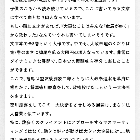
子供のころから読み続けているので、ここに書いてある文章
はすべて血となり肉となっています。
もし小職に文才があれば、『大事なことはみんな「竜馬がゆく」
から教わった』なんていう本も書いてしまいそうです。
文庫本で全8巻という大作です。中でも、大政奉還のくだりは
第8巻のまさに掉尾を飾る大団円の項となっています。非常に
ダイナミックな展開で、日本史の醍醐味を存分に楽しむこと
ができます。
ここで、竜馬は盟友後藤象二郎とともに大政奉還案を幕府に
働きかけ、将軍徳川慶喜をして、政権投げだしという一大決断
をさせます。
徳川慶喜をしてこの一大決断をさせしめる展開は、まさに法
人営業と似ています。
特に、数多くのクライアントにアプローチするマスマーケテ
ィングではなく、動きは鈍いが動けば大きい大企業に対し、地
道に営業活動を続けるタイプに似ています。