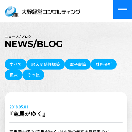
ニュース/ブログ
NEWS/BLOG
すべて
顧客関係性構築
電子書籍
財務分析
趣味
その他
2018.05.01
『竜馬がゆく』
司馬遼太郎の『竜馬がゆく』は小職の年来の愛読書です。