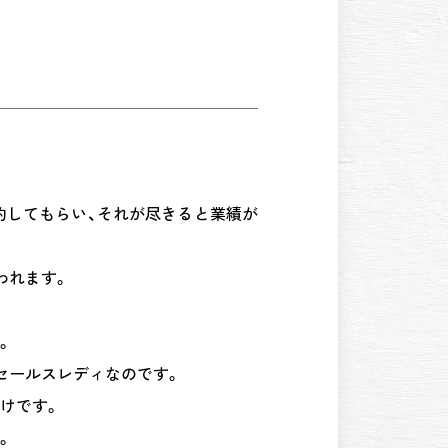
約してもらい、それが尽きると業績が
われます。
。
セールスレディなのです。
けです。
。