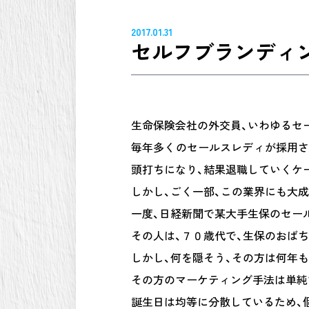
2017.01.31
セルフブランディ
生命保険会社の外交員、いわゆるセ
毎年多くのセールスレディが採用さ
頭打ちになり、結果退職していくケ
しかし、ごく一部、この業界にも大
一度、日経新聞で某大手生保のセー
その人は、７０歳代で、生保のおば
しかし、何を隠そう、その方は何年
その方のマーケティング手法は単純
誕生日は均等に分散しているため、