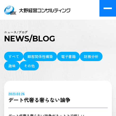
ニュース/ブログ
NEWS/BLOG
すべて
顧客関係性構築
電子書籍
財務分析
趣味
その他
2023.02.26
デート代奢る奢らない論争
デート代奢る奢らない論争がネット上で喧しい。