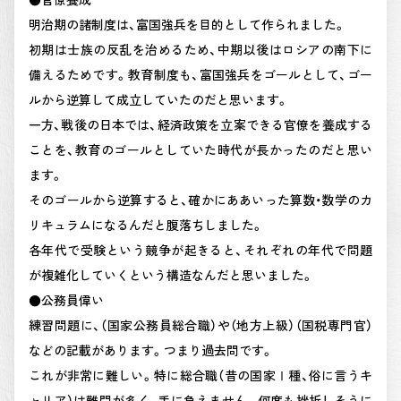
明治期の諸制度は、富国強兵を目的として作られました。
初期は士族の反乱を治めるため、中期以後はロシアの南下に
備えるためです。教育制度も、富国強兵をゴールとして、ゴー
ルから逆算して成立していたのだと思います。
一方、戦後の日本では、経済政策を立案できる官僚を養成する
ことを、教育のゴールとしていた時代が長かったのだと思い
ます。
そのゴールから逆算すると、確かにああいった算数・数学のカ
リキュラムになるんだと腹落ちしました。
各年代で受験という競争が起きると、それぞれの年代で問題
が複雑化していくという構造なんだと思いました。
●公務員偉い
練習問題に、（国家公務員総合職）や（地方上級）（国税専門官）
などの記載があります。つまり過去問です。
これが非常に難しい。特に総合職（昔の国家Ⅰ種、俗に言うキ
ャリア）は難問が多く、手に負えません。何度も挫折しそうに