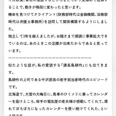
ることで、動きが格段に変わったと思います。
機会を見つけてクライアント（財務部時代は金融機関、法務部
時代は弁護士事務所）を訪問して関係構築するようにしまし
た。
独立して3年を越えましたが、お陰さまで順調に事業拡大でき
ているのは、あのときこの足腰が出来たからであると思って
います。
ーーーーーーーーーーーーーーーーーーーーーーー
似たような話が、私の愛読する「課長島耕作」にも出てきま
す。
島耕作の上司である中沢部長の若手担当者時代のエピソード
です。
北海道で、大雪の大晦日に、馬車のひくソリに乗ってカレンダ
ーを届けところ、相手の電気屋の老夫婦が感動してくれて、濡
れてぼろぼろになったカレンダーを使い続けてくれた、とい
う話です。