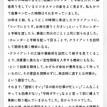
客周りをしているビジネスマンの姿をよく見ます。私もかつ
て営業マンだった時期はそれをやっていました。
20年ほど前、ちょうどこの時期に来店したクライアントに、
「ついでにどうぞ、お持ち帰りください」といってカレンダー
と手帳を渡したら、事後に烈火のごとく上司に怒られました。
・カレンダーと手帳を配って回ることで、クライアントを訪問
して関係を築く機会になる。
・クライアントの工場や事務所を訪問して様子を見てくるこ
とで、決算書に表れない定性情報を入手する機会にもなる。
・という効果を期待して、わざわざ会社が費用を払って作って
いるのに、その意図を理解せずに、来店時に渡すとは何事か。
という趣旨でした。
それまで、「面倒くさい」「目の前の仕事が忙しい」「こんなこと
やっても効果がない」「今時ダサい」などと言って斜に構えて
真剣に取り組んでいませんでした。目からウロコでした。
それ以後、会社の意図するところをしっかり見極めて理解す